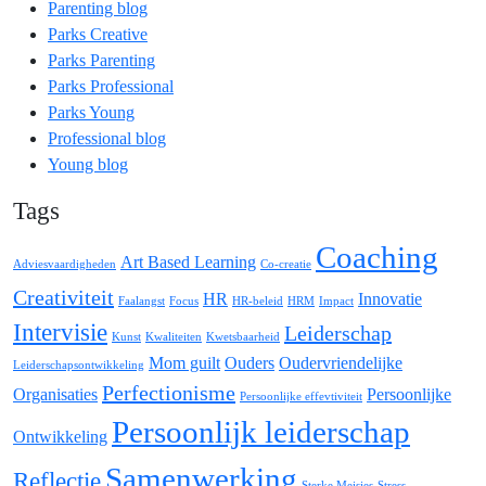
Parenting blog
Parks Creative
Parks Parenting
Parks Professional
Parks Young
Professional blog
Young blog
Tags
Coaching
Art Based Learning
Adviesvaardigheden
Co-creatie
Creativiteit
HR
Innovatie
Faalangst
Focus
HR-beleid
HRM
Impact
Intervisie
Leiderschap
Kunst
Kwaliteiten
Kwetsbaarheid
Mom guilt
Ouders
Oudervriendelijke
Leiderschapsontwikkeling
Perfectionisme
Organisaties
Persoonlijke
Persoonlijke effevtiviteit
Persoonlijk leiderschap
Ontwikkeling
Samenwerking
Reflectie
Sterke Meisjes
Stress