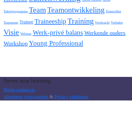
Team
Teamontwikkeling
Talentprogramma
Teamrollen
Training
Traineeship
Trainee
Teamsessie
Veerkracht
Verhalen
Visie
Werk-privé balans
Werkende ouders
Webinar
Young Professional
Workshop
Never stop learning
Neem contact op
Algemene voorwaarden
&
Privacy verklaring